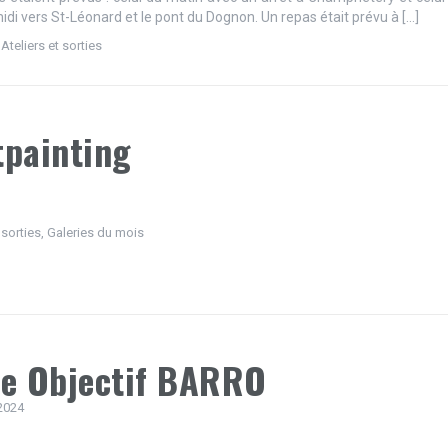
idi vers St-Léonard et le pont du Dognon. Un repas était prévu à […]
,
Ateliers et sorties
tpainting
 sorties
,
Galeries du mois
ie Objectif BARRO
2024