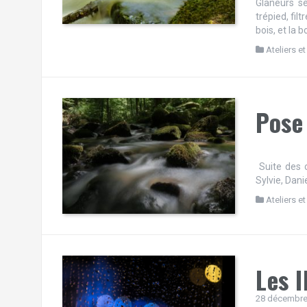
Glaneurs se
trépied, fil
bois, et la 
Ateliers et
Pose
Suite des 
Sylvie, Dani
Ateliers et
Les 
28 décembre