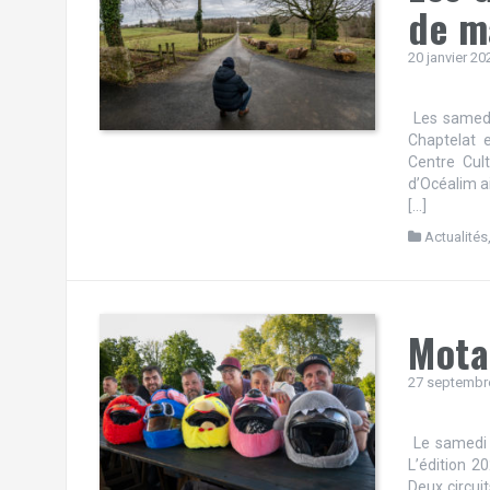
de m
20 janvier 20
Les samedi
Chaptelat 
Centre Cult
d’Océalim a
[…]
Actualités
Mota
27 septembr
Le samedi 
L’édition 2
Deux circui