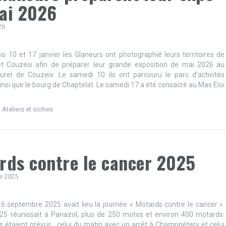
ai 2026
26
s 10 et 17 janvier les Glaneurs ont photographié leurs territoires de
et Couzeix afin de préparer leur grande exposition de mai 2026 au
urel de Couzeix. Le samedi 10 ils ont parcouru le parc d’activités
insi que le bourg de Chaptelat. Le samedi 17 a été consacré au Mas Eloi
,
Ateliers et sorties
rds contre le cancer 2025
e 2025
6 septembre 2025 avait lieu la journée « Motards contre le cancer ».
025 réunissait à Panazol, plus de 250 motos et environ 400 motards.
ts étaient prévus : celui du matin avec un arrêt à Champnétery et celui