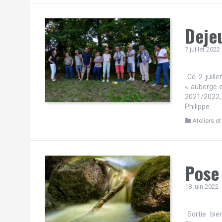
Deje
7 juillet 2022
Ce 2 juill
« auberge e
2021/2022, 
Philippe
Ateliers et
Pose
18 juin 2022
Sortie bie