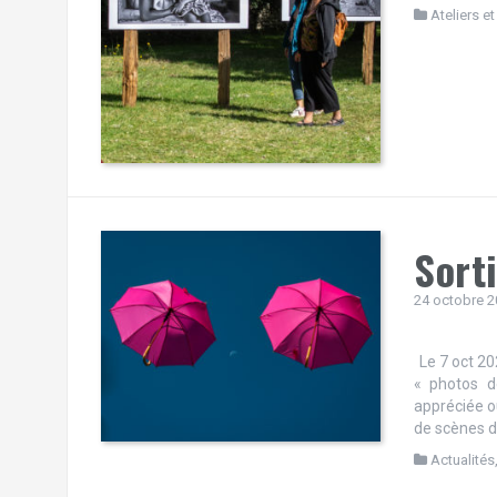
Ateliers et
Sort
24 octobre 
Le 7 oct 20
« photos d
appréciée o
de scènes d
Actualités