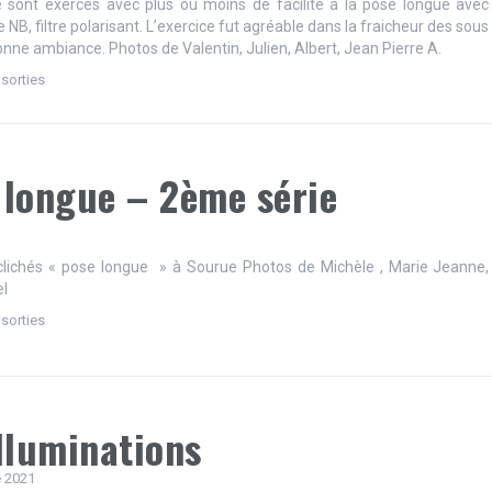
 sont exercés avec plus ou moins de facilité à la pose longue avec
tre NB, filtre polarisant. L’exercice fut agréable dans la fraicheur des sous
bonne ambiance. Photos de Valentin, Julien, Albert, Jean Pierre A.
 sorties
 longue – 2ème série
clichés « pose longue » à Sourue Photos de Michèle , Marie Jeanne,
el
 sorties
Illuminations
 2021