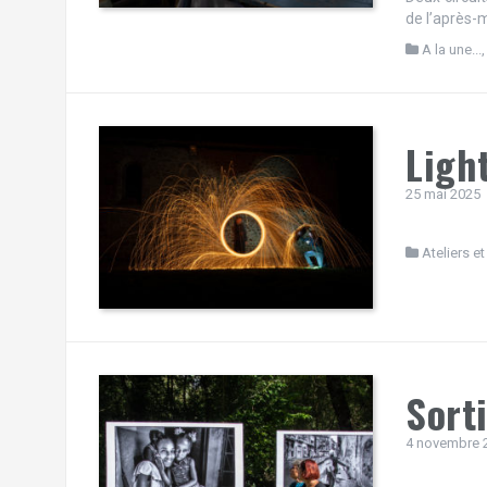
de l’après-m
A la une...
Ligh
25 mai 2025
Ateliers et
Sort
4 novembre 