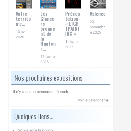
Votre
Les
Présen
Valence
territo
Glaneu
tation
20
ire…
rs
« LIGH
novembr
prenne
TPAINT
10 avril
nt de
ING »
e 2025
2026
la
1 février
Hauteu
2026
r…
16 février
2026
Nos prochaines expositions
Il n’y a aucun évènement à venir.
Voir le calendrier
Quelques liens…
Apprendre la photo