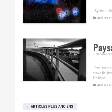
Sylvie et N
Ateliers et
Pays
5 décembre 
Par une bel
travaillé l
Philippe.
Ateliers et
Navigation
←
ARTICLES PLUS ANCIENS