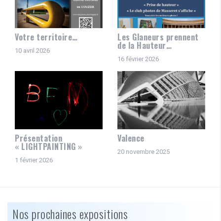
Votre territoire…
Les Glaneurs prennent
de la Hauteur…
10 avril 2026
16 février 2026
Présentation
Valence
« LIGHTPAINTING »
20 novembre 2025
1 février 2026
Nos prochaines expositions