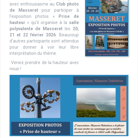
avec enthousiasme au
Club photo
de Masseret
pour participer à
l’exposition photos «
Prise de
hauteur
» qu’il organise à la
salle
polyvalente de Masseret
les
20,
21 et 22 février 2026
. Beaucoup
d’autres participants sont attendus
pour donner à voir leur libre
interprétation du thème.
Venez prendre de la hauteur avec
nous !