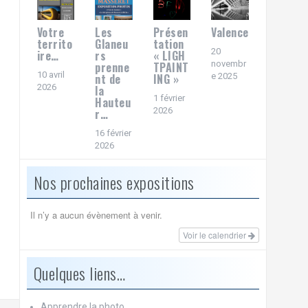
Votre
Les
Présen
Valence
territo
Glaneu
tation
20
ire…
rs
« LIGH
novembr
prenne
TPAINT
10 avril
nt de
ING »
e 2025
2026
la
1 février
Hauteu
2026
r…
16 février
2026
Nos prochaines expositions
Il n’y a aucun évènement à venir.
Voir le calendrier
Quelques liens…
Apprendre la photo