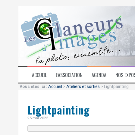
Aller
au
contenu
ACCUEIL
L’ASSOCIATION
AGENDA
NOS EXPO
Vous êtes ici :
Accueil
>
Ateliers et sorties
> Lightpainting
Lightpainting
25 mai 2025