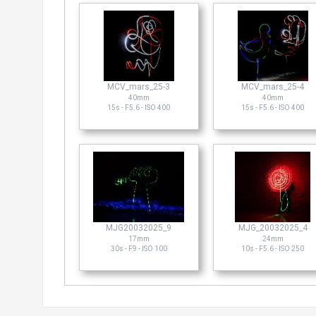
MCV_mars_25-3
MCV_mars_25-4
40mm
40mm
15s - F5.6 - ISO 400
15s - F5.6 - ISO 400
MJG20032025_9
MJG_20032025_4
17mm
24mm
30s - F9 - ISO 100
10s - F5.6 - ISO 250