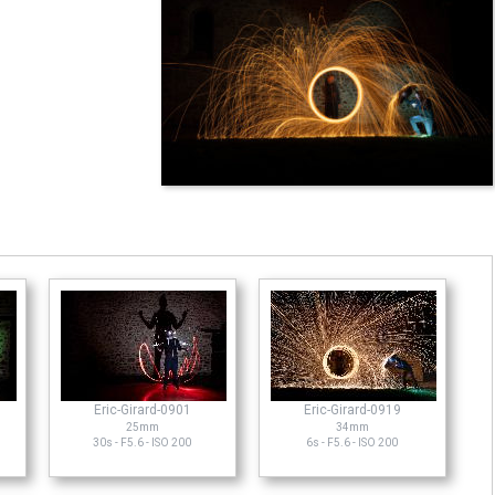
Eric-Girard-0901
Eric-Girard-0919
25mm
34mm
30s - F5.6 - ISO 200
6s - F5.6 - ISO 200