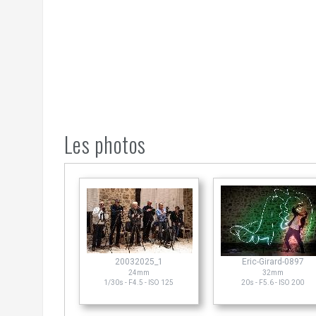
Les photos
20032025_1
Eric-Girard-0897
24mm
32mm
1/30s - F4.5 - ISO 125
20s - F5.6 - ISO 200