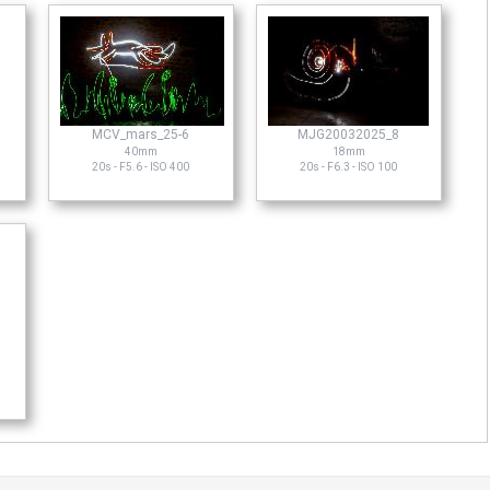
MCV_mars_25-6
MJG20032025_8
40mm
18mm
20s - F5.6 - ISO 400
20s - F6.3 - ISO 100