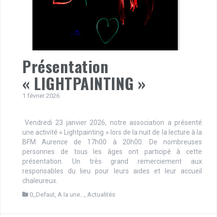
Présentation
« LIGHTPAINTING »
1 février 2026
Vendredi 23 janvier 2026, notre association a présenté
une activité « Lightpainting » lors de la nuit de la lecture à la
BFM Aurence de 17h00 à 20h00. De nombreuses
personnes de tous les âges ont participé à cette
présentation. Un très grand remerciement aux
responsables du lieu pour leurs aides et leur accueil
chaleureux.
0_Defaut
,
A la une...
,
Actualités