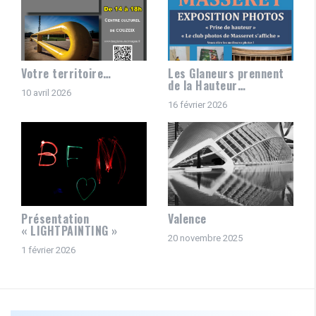
Votre territoire…
Les Glaneurs prennent
de la Hauteur…
10 avril 2026
16 février 2026
Présentation
Valence
« LIGHTPAINTING »
20 novembre 2025
1 février 2026