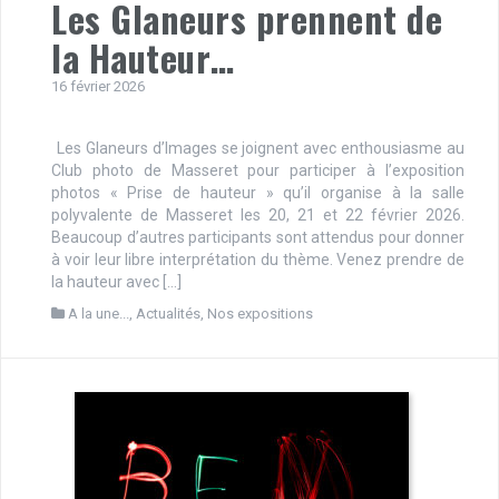
Les Glaneurs prennent de
la Hauteur…
16 février 2026
Les Glaneurs d’Images se joignent avec enthousiasme au
Club photo de Masseret pour participer à l’exposition
photos « Prise de hauteur » qu’il organise à la salle
polyvalente de Masseret les 20, 21 et 22 février 2026.
Beaucoup d’autres participants sont attendus pour donner
à voir leur libre interprétation du thème. Venez prendre de
la hauteur avec […]
A la une...
,
Actualités
,
Nos expositions