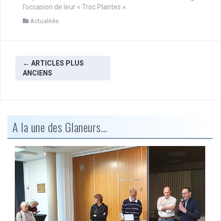
l’occasion de leur « Troc Plantes ».
Actualités
Navigation
←
ARTICLES PLUS
ANCIENS
des
articles
A la une des Glaneurs…