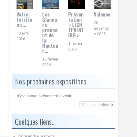
Votre
Les
Présen
Valence
territo
Glaneu
tation
20
ire…
rs
« LIGH
novembr
prenne
TPAINT
10 avril
nt de
ING »
e 2025
2026
la
1 février
Hauteu
2026
r…
16 février
2026
Nos prochaines expositions
Il n’y a aucun évènement à venir.
Voir le calendrier
Quelques liens…
Apprendre la photo