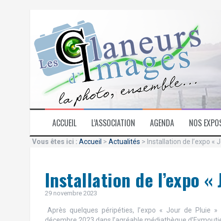
Aller
au
contenu
ACCUEIL
L’ASSOCIATION
AGENDA
NOS EXPO
Vous êtes ici :
Accueil
>
Actualités
> Installation de l’expo « 
Installation de l’expo «
29 novembre 2023
Après quelques péripéties, l’expo « Jour de Pluie »
décembre 2023 dans l’agréable médiathèque d’Eymoutie