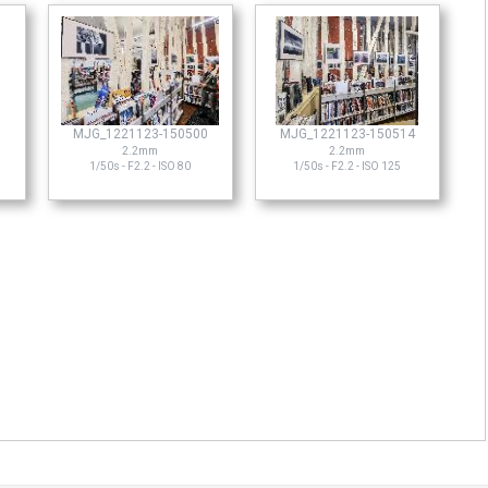
3
MJG_1221123-150500
MJG_1221123-150514
2.2mm
2.2mm
1/50s - F2.2 - ISO 80
1/50s - F2.2 - ISO 125