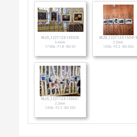
MJG_1221123-150326
MJG_1221123-15041
5.4mm
2.2mm
1/100s - F1.8 - ISO 50
1/50s - F2.2 - ISO 320
MJG_1221123-150601
2.2mm
1/50s - F2.2 - ISO 320